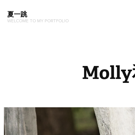
夏一跳
WELCOME TO MY PORTFOLIO
Mol